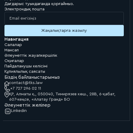
Дағдарыс туындағанда қорғаймыз.
Электрондық пошта
Навигация
Салалар
Мансап
Әлеуметтік жауапкершілік
Оқиғалар
Пайдаланушы келісімі
Құпиялылық саясаты
Біздің байланыстарымыз
contact@tks.law
+7 727 296 02 11
ҚР, Алматы қ., 050040, Тимирязев көш., 28В, 6-қабат,
607-кеңсе, «Алатау Гранд» БО
Әлеуметтік желілер
Linkedin