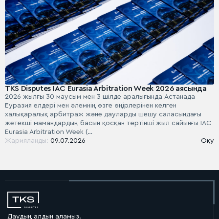
TKS Disputes IAC Eurasia Arbitration Week 2026 аясында
2026 жылғы 30 маусым мен 3 шілде аралығында Астанада
Еуразия елдері мен әлемнің өзге өңірлерінен келген
халықаралық арбитраж және дауларды шешу саласындағы
жетекші мамандардың басын қосқан төртінші жыл сайынғы IAC
Eurasia Arbitration Week (…
Жарияланды:
09.07.2026
Оқу
Даудың алдын аламыз.