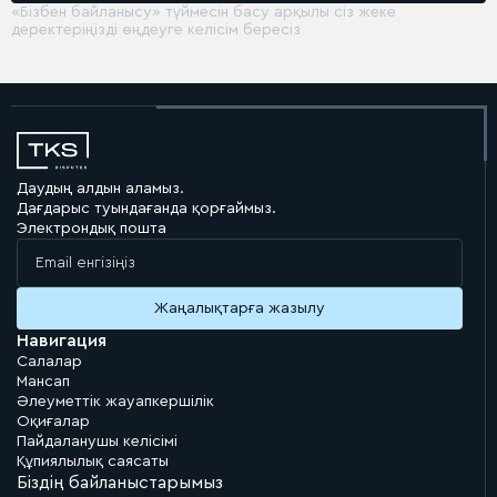
«Бізбен байланысу» түймесін басу арқылы сіз жеке
деректеріңізді өңдеуге келісім бересіз
Даудың алдын аламыз.
Дағдарыс туындағанда қорғаймыз.
Электрондық пошта
Навигация
Салалар
Мансап
Әлеуметтік жауапкершілік
Оқиғалар
Пайдаланушы келісімі
Құпиялылық саясаты
Біздің байланыстарымыз