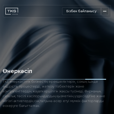
Бізбен байланысу
Өнеркәсіп
TKS өнеркәсіптік бизнестің ерекшеліктерін, соның ішінде
өндірістік процестерді, жеткізу тізбектерін және
контрагенттердің жауапкершілігін жақсы түсінеді.
Фирманың
салалық тәсілі кәсіпорындардың қызметінің үздіксіздігіне және
негізгі активтердің сақталуына әсер етуі мүмкін факторларды
ескеруге бағытталған.