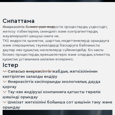
Сипаттама
Өнеркәсіптік бизнес үшін өндірістік процестердің үздіксіздігі,
жеткізу тізбектерінің сенімділігі және контрагенттердің
жауапкершілігі шешуші мәнге ие.
TKS өндірістік қызметке, шарттық міндеттемелерді орындауға
және операциялық тәуекелдерді басқаруға байланысты
даулар мен құқықтық мәселелерді сүйемелдейді. Біз нақты
бизнес-процестердің ерекшеліктерін және олардың клиенттің
құқықтық ұстанымына ықпалын ескереміз.
Істер
Сапасыз өнеркәсіптік жабдық жеткізілімінен
келтірілген залалды өндіру
Өнеркәсіптік кәсіпорынды экологиялық дауда
қорғау
Тау-кен өндіруші компанияға қатысты төрелік
шешімді орындау
Шикізат жеткізілімі бойынша сот шешімін тану және
орындау