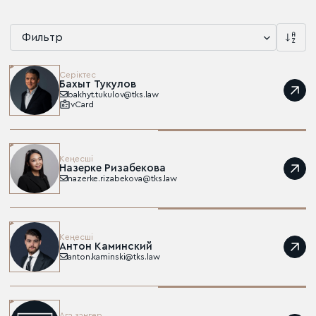
Фильтр
Серіктес
Бахыт Тукулов
bakhyt.tukulov@tks.law
vCard
Кеңесші
Назерке Ризабекова
nazerke.rizabekova@tks.law
Кеңесші
Антон Каминский
anton.kaminski@tks.law
Аға заңгер