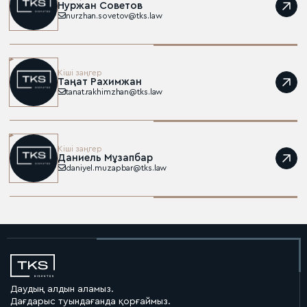
Нуржан Советов
nurzhan.sovetov@tks.law
Кіші заңгер
Таңат Рахимжан
tanat.rakhimzhan@tks.law
Кіші заңгер
Даниель Мұзапбар
daniyel.muzapbar@tks.law
Даудың алдын аламыз.
Дағдарыс туындағанда қорғаймыз.