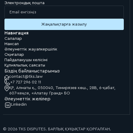
Электрондық пошта
Навигация
Салалар
Мансап
Әлеуметтік жауапкершілік
Оқиғалар
Пайдаланушы келісімі
Құпиялылық саясаты
Біздің байланыстарымыз
contact@tks.law
+7 727 296 02 11
ҚР, Алматы қ., 050040, Тимирязев көш., 28В, 6-қабат,
607-кеңсе, «Алатау Гранд» БО
Әлеуметтік желілер
Linkedin
© 2026 TKS DISPUTES. БАРЛЫҚ ҚҰҚЫҚТАР ҚОРҒАЛҒАН.