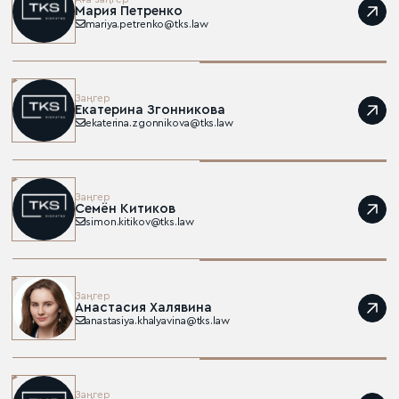
Мария Петренко
mariya.petrenko@tks.law
Заңгер
Екатерина Згонникова
ekaterina.zgonnikova@tks.law
Заңгер
Семён Китиков
simon.kitikov@tks.law
Заңгер
Анастасия Халявина
anastasiya.khalyavina@tks.law
Заңгер