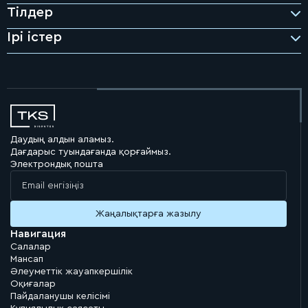
Тілдер
Ірі істер
Даудың алдын аламыз.
Дағдарыс туындағанда қорғаймыз.
Электрондық пошта
Навигация
Салалар
Мансап
Әлеуметтік жауапкершілік
Оқиғалар
Пайдаланушы келісімі