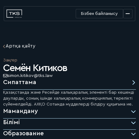
Бізбен байланысу
Артқа қайту
Заңгер
Семён Китиков
simon.kitikov@tks.law
Сипаттама
Қазақстанда және Ресейде халықаралық элементі бар кешенді
дауларды, соның ішінде халықаралық коммерциялық төрелікті
сүйемелдейді. АХҚО Сотында мүдделерді білдіру құқығына ие.
Мамандану
Білімі
Образование