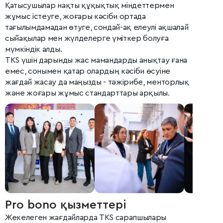
Қатысушылар нақты құқықтық міндеттермен
жұмыс істеуге, жоғары кәсіби ортада
тағылымдамадан өтуге, сондай-ақ елеулі ақшалай
сыйақылар мен жүлделерге үміткер болуға
мүмкіндік алды.
TKS үшін дарынды жас мамандарды анықтау ғана
емес, сонымен қатар олардың кәсіби өсуіне
жағдай жасау да маңызды - тәжірибе, менторлық
және жоғары жұмыс стандарттары арқылы.
Pro bono қызметтері
Жекелеген жағдайларда TKS сарапшылары