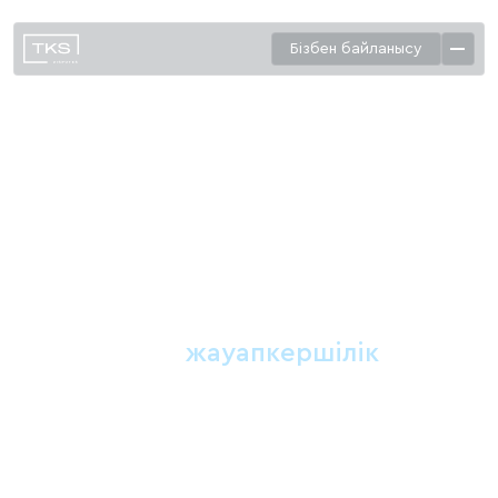
Бізбен байланысу
Әлеуметтік
жауапкершілік
Кәсіби қызметімізде біз заң қауымдастығын дамытуға және
әлеуметтік маңызы бар істерде құқықтық қолдау көрсетуге
ерекше мән береміз