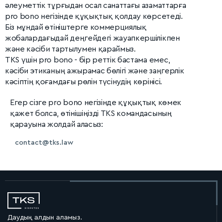
әлеуметтік тұрғыдан осал санаттағы азаматтарға
pro bono негізінде құқықтық қолдау көрсетеді.
Біз мұндай өтініштерге коммерциялық
жобалардағыдай деңгейдегі жауапкершілікпен
және кәсіби тартылумен қараймыз.
TKS үшін pro bono - бір реттік бастама емес,
кәсіби этиканың ажырамас бөлігі және заңгерлік
кәсіптің қоғамдағы рөлін түсінудің көрінісі.
Егер сізге pro bono негізінде құқықтық көмек
қажет болса, өтінішіңізді TKS командасының
қарауына жолдай аласыз:
contact@tks.law
Даудың алдын аламыз.