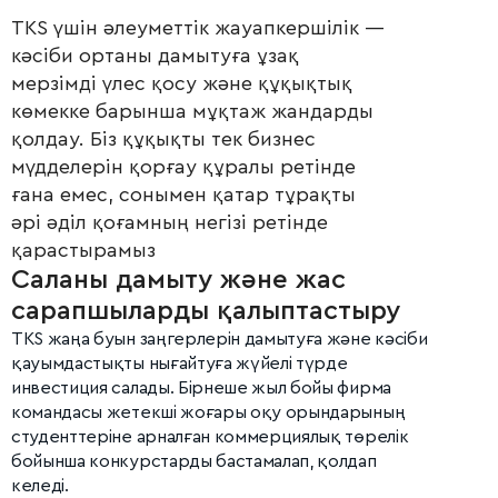
TKS үшін әлеуметтік жауапкершілік —
кәсіби ортаны дамытуға ұзақ
мерзімді үлес қосу және құқықтық
көмекке барынша мұқтаж жандарды
қолдау. Біз құқықты тек бизнес
мүдделерін қорғау құралы ретінде
ғана емес, сонымен қатар тұрақты
әрі әділ қоғамның негізі ретінде
қарастырамыз
Саланы дамыту және жас
сарапшыларды қалыптастыру
TKS жаңа буын заңгерлерін дамытуға және кәсіби
қауымдастықты нығайтуға жүйелі түрде
инвестиция салады. Бірнеше жыл бойы фирма
командасы жетекші жоғары оқу орындарының
студенттеріне арналған коммерциялық төрелік
бойынша конкурстарды бастамалап, қолдап
келеді.