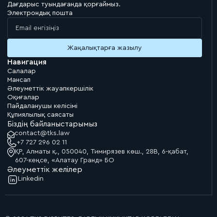
Дағдарыс туындағанда қорғаймыз.
Электрондық пошта
Навигация
Салалар
Мансап
Әлеуметтік жауапкершілік
Оқиғалар
Пайдаланушы келісімі
Құпиялылық саясаты
Біздің байланыстарымыз
contact@tks.law
+7 727 296 02 11
ҚР, Алматы қ., 050040, Тимирязев көш., 28В, 6-қабат,
607-кеңсе, «Алатау Гранд» БО
Әлеуметтік желілер
Linkedin