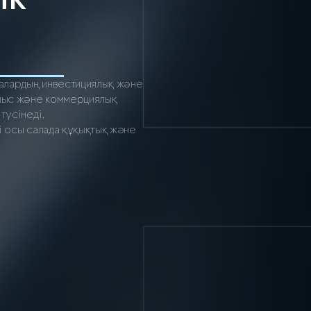
алардың инвестициялық және
ылыс және коммерциялық
түсінеді.
і осы салада құқықтық және