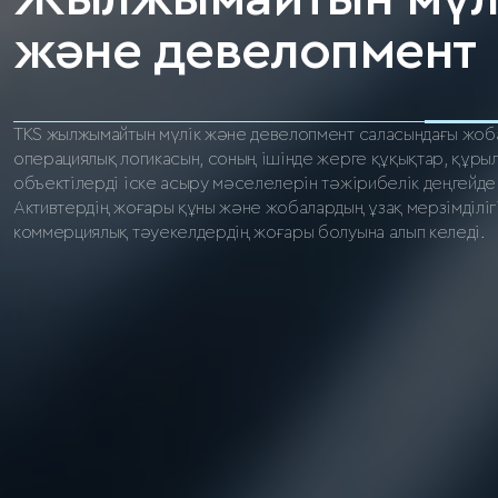
және девелопмент
TKS жылжымайтын мүлік және девелопмент саласындағы жоб
операциялық логикасын, соның ішінде жерге құқықтар, құр
объектілерді іске асыру мәселелерін тәжірибелік деңгейде 
Активтердің жоғары құны және жобалардың ұзақ мерзімділіг
коммерциялық тәуекелдердің жоғары болуына алып келеді.