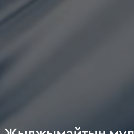
Жылжымайтын мүл