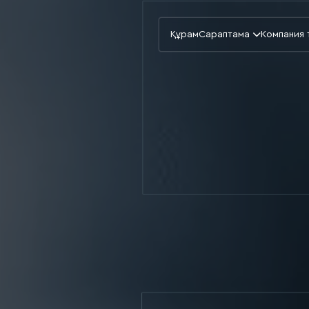
Құрам
Сараптама
Компания