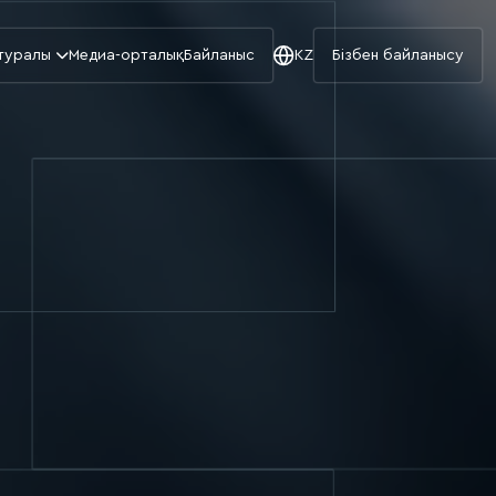
 туралы
Медиа-орталық
Байланыс
KZ
Бізбен байланысу