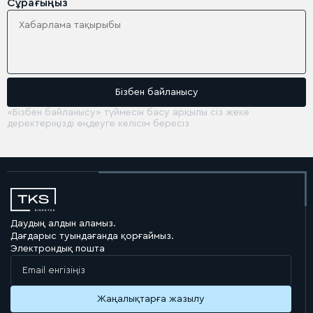
Сұрағыңыз
«Бізбен байланысу» түймесін басу арқылы сіз жеке
деректеріңізді өңдеуге келісім бересіз
Даудың алдын аламыз.
Дағдарыс туындағанда қорғаймыз.
Электрондық пошта