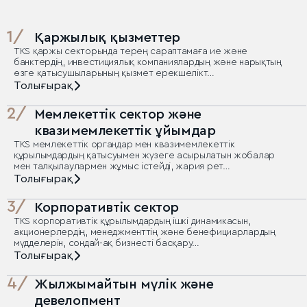
1/
Қаржылық қызметтер
TKS қаржы секторында терең сараптамаға ие және
банктердің, инвестициялық компаниялардың және нарықтың
өзге қатысушыларының қызмет ерекшелікт…
Толығырақ
2/
Мемлекеттік сектор және
квазимемлекеттік ұйымдар
TKS мемлекеттік органдар мен квазимемлекеттік
құрылымдардың қатысуымен жүзеге асырылатын жобалар
мен талқылаулармен жұмыс істейді, жария рет…
Толығырақ
3/
Корпоративтік сектор
TKS корпоративтік құрылымдардың ішкі динамикасын,
акционерлердің, менеджменттің және бенефициарлардың
мүдделерін, сондай-ақ бизнесті басқару…
Толығырақ
4/
Жылжымайтын мүлік және
девелопмент