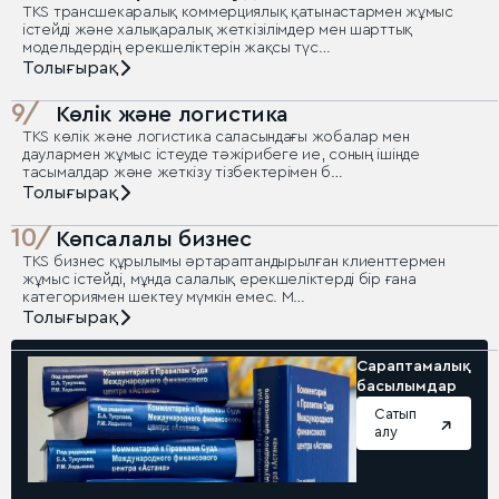
TKS трансшекаралық коммерциялық қатынастармен жұмыс
істейді және халықаралық жеткізілімдер мен шарттық
модельдердің ерекшеліктерін жақсы түс…
Толығырақ
9/
Көлік және логистика
TKS көлік және логистика саласындағы жобалар мен
даулармен жұмыс істеуде тәжірибеге ие, соның ішінде
тасымалдар және жеткізу тізбектерімен б…
Толығырақ
10/
Көпсалалы бизнес
TKS бизнес құрылымы әртараптандырылған клиенттермен
жұмыс істейді, мұнда салалық ерекшеліктерді бір ғана
категориямен шектеу мүмкін емес. М…
Толығырақ
Сараптамалық
басылымдар
Сатып
алу