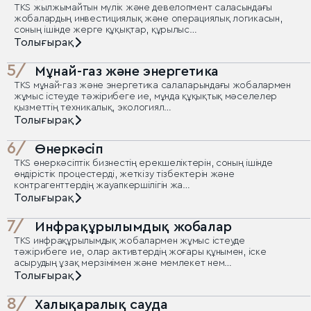
TKS жылжымайтын мүлік және девелопмент саласындағы
жобалардың инвестициялық және операциялық логикасын,
соның ішінде жерге құқықтар, құрылыс…
Толығырақ
5/
Мұнай-газ және энергетика
TKS мұнай-газ және энергетика салаларындағы жобалармен
жұмыс істеуде тәжірибеге ие, мұнда құқықтық мәселелер
қызметтің техникалық, экологиял…
Толығырақ
6/
Өнеркәсіп
TKS өнеркәсіптік бизнестің ерекшеліктерін, соның ішінде
өндірістік процестерді, жеткізу тізбектерін және
контрагенттердің жауапкершілігін жа…
Толығырақ
7/
Инфрақұрылымдық жобалар
TKS инфрақұрылымдық жобалармен жұмыс істеуде
тәжірибеге ие, олар активтердің жоғары құнымен, іске
асырудың ұзақ мерзімімен және мемлекет нем…
Толығырақ
8/
Халықаралық сауда