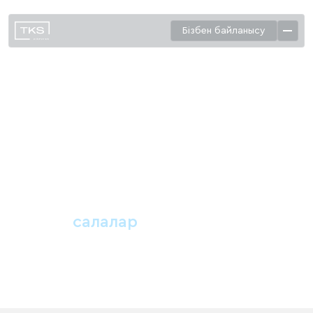
Бізбен байланысу
Біздің
салалар
Біз клиенттердің мүдделерін экономиканың әртүрлі
секторларында
білдіреміз, олардың бизнес ерекшеліктері мен
реттеушілік
ортасын ескере отырып