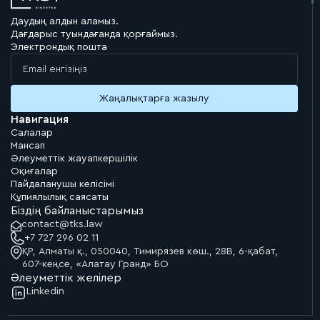
Chambers and Partners
Даудың алдын аламыз.
Asia-Pacific, Dispute Resolution, Kazakhstan, 2026
Дағдарыс туындағанда қорғаймыз.
Электрондық пошта
«Бахыт процессуалдық заңнаманы және сот процесінің
барлық қыр-сырын
терең меңгерген»
Chambers and Partners
Asia-Pacific, Dispute Resolution, Kazakhstan, 2026
Навигация
Салалар
Мансап
Әлеуметтік жауапкершілік
Оқиғалар
Сот және төрелік шешімдерін орындау және қамтамасыз
Пайдаланушы келісімі
ету шаралары
Құпиялылық саясаты
Біздің байланыстарымыз
contact@tks.law
+7 727 296 02 11
ҚР, Алматы қ., 050040, Тимирязев көш., 28В, 6-қабат,
607-кеңсе, «Алатау Гранд» БО
Әлеуметтік желілер
Linkedin
Ірі коммерциялық даулар