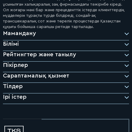
ұсынылған халықаралық заң фирмасындағы тәжірибе кіреді.
Ол жоғары мәні бар және прецеденттік істерде клиенттердің
мүдделерін тұрақты түрде білдіреді, сондай-ақ
трансшекаралық сот және төрелік процестерде Қазақстан
құқығы бойынша сарапшы ретінде тартылады.
Мамандану
Білімі
Рейтингтер және танылу
Пікірлер
Сараптамалық қызмет
«Бахыт жергілікті нарықта дауларды шешу
BAND 1
Dispute Resolution санатында
тәжірибесінде ең жоғары
Тілдер
стандарттарды қалыптастырады»
Chambers and Partners
Ірі істер
Asia-Pacific, Dispute Resolution, Kazakhstan, 2026
AIFC Court және халықаралық төрелік
BAND 1
Dispute Resolution санатында
«Бахыт үнемі күткеннен де жоғары деңгейдегі шешімдер
ұсынып, жеделдік пен
коммуникацияның жоғары стандартын қамтамасыз
етеді»