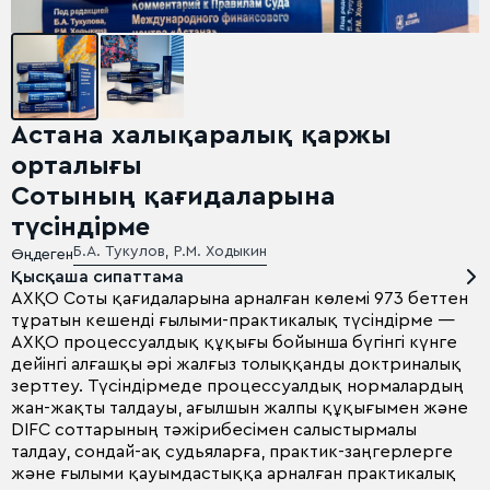
Астана халықаралық қаржы
орталығы
Сотының қағидаларына
түсіндірме
Б.А. Тукулов, Р.М. Ходыкин
Өңдеген
Қысқаша сипаттама
АХҚО Соты қағидаларына арналған көлемі 973 беттен
тұратын кешенді ғылыми-практикалық түсіндірме —
АХҚО процессуалдық құқығы бойынша бүгінгі күнге
дейінгі алғашқы әрі жалғыз толыққанды доктриналық
зерттеу. Түсіндірмеде процессуалдық нормалардың
жан-жақты талдауы, ағылшын жалпы құқығымен және
DIFC соттарының тәжірибесімен салыстырмалы
талдау, сондай-ақ судьяларға, практик-заңгерлерге
және ғылыми қауымдастыққа арналған практикалық