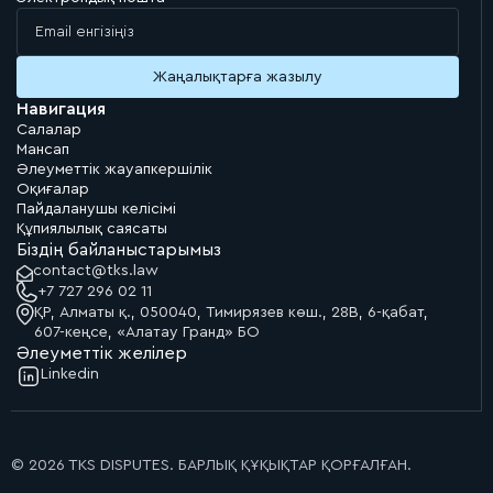
Навигация
Салалар
Мансап
Әлеуметтік жауапкершілік
Оқиғалар
Пайдаланушы келісімі
Құпиялылық саясаты
Біздің байланыстарымыз
contact@tks.law
+7 727 296 02 11
ҚР, Алматы қ., 050040, Тимирязев көш., 28В, 6-қабат,
607-кеңсе, «Алатау Гранд» БО
Әлеуметтік желілер
Linkedin
© 2026 TKS DISPUTES. БАРЛЫҚ ҚҰҚЫҚТАР ҚОРҒАЛҒАН.