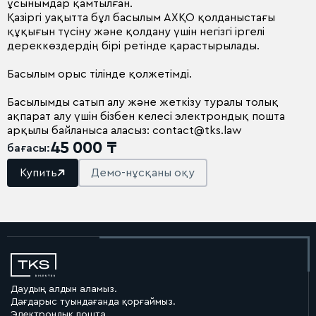
ұсынымдар қамтылған.
Қазіргі уақытта бұл басылым АХҚО қолданыстағы
құқығын түсіну және қолдану үшін негізгі іргелі
дереккөздердің бірі ретінде қарастырылады.
Басылым орыс тілінде қолжетімді.
Басылымды сатып алу және жеткізу туралы толық
ақпарат алу үшін бізбен келесі электрондық пошта
арқылы байланыса аласыз: contact@tks.law
45 000 ₸
бағасы:
Купить
Демо-нұсқаны оқу
Даудың алдын аламыз.
Дағдарыс туындағанда қорғаймыз.
Электрондық пошта