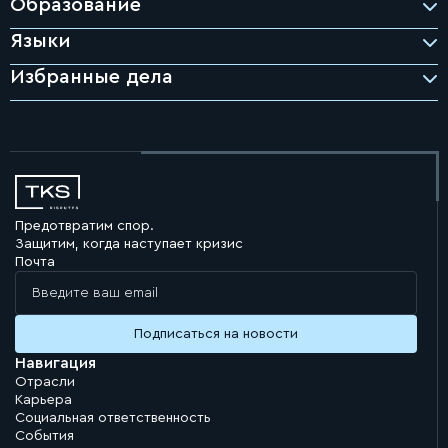
Образование
Языки
Избранные дела
Представление интересов иностранного государства в
споре с казахстанским подрядчиком, вытекающем из
договоров аренды и залога недвижимости.
Представление интересов компаний группы
международного банка (Нидерланды) в споре об изменении
условий синдицированного кредитования в связи с
Предотвратим спор.
существенным изменением обстоятельств.
Защитим, когда наступает кризис
Представление интересов фармацевтической компании в
Почта
административном споре, связанном с размещением
информации о лекарственных средствах в сети Интернет.
По итогам разбирательства суд признал предписание
государственного органа незаконным.
Представление интересов золотодобывающей компании в
Навигация
споре с Министерством промышленности и строительства
Отрасли
Республики Казахстан, связанном с незаконным отказом в
Карьера
продлении лицензий на добычу.
Социальная ответственность
Представление интересов нескольких горнорудных
События
компаний в серии взаимосвязанных споров с