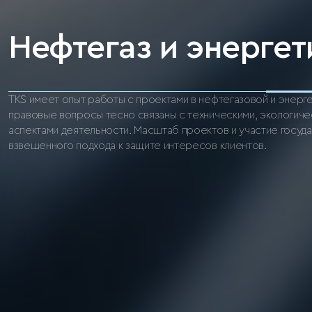
Нефтегаз и энергет
TKS имеет опыт работы с проектами в нефтегазовой и энерге
правовые вопросы тесно связаны с техническими, экологиче
аспектами деятельности. Масштаб проектов и участие госуд
взвешенного подхода к защите интересов клиентов.