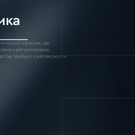
ика
тической отраслях, где
скими и регуляторными
арства требуют комплексного и