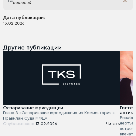
решений
Дата публикации:
13.02.2026
Другие публикации
Оспаривание юрисдикции
Гостеп
антико
Глава 8 «Оспаривание юрисдикции» из Комментария к
Ризабек
Правилам Суда МФЦА.
неотъе
Опубликовано:
13.02.2026
Читать
встреча
впечатл