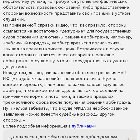
перспективу успеха, но требуется уточнение фактических
обстоятельств, правовых оснований, либо предоставление
сторонам возможности представить свои позиции в устном
слушании.
Из приведенной справки видно, что, как правило, стороны
ссылаются на достаточно «дежурные» для государственных
судов основания для отмены решения арбитража, например,
«публичный порядок», «арбитр превысил полномочия»,
«вышел за пределы компетенции». Встречаются и случаи,
когда стороны пытаются вовсе оспаривать решение
арбитража по существу, что и в государственных судах не
допустимо.
Между тем, для подачи заявления об отмене решения МАЦ
МФЦА подобных заявлений явно недостаточно. Нужно
конкретизировать, в чем именно заключалось нарушение
арбитра, что конкретно он сделал не так, со ссылкой на
применимые нормы и источники, а также в пределах
трехмесячного срока после получения решения арбитража.
Ну и нельзя забывать, что в Суде МФЦА за необоснованное
заявление можно понести судебные расходы другой
стороны.»
Более подробная информация в
публикации
практика суда мфца об отмене арбитражных